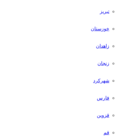
تبریز
خوزستان
زاهدان
زنجان
شهرکرد
فارس
قزوین
قم