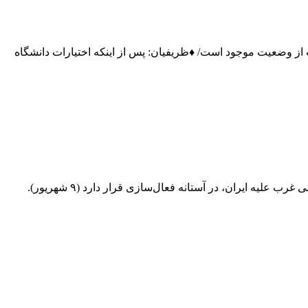
ت از وضعیت موجود است/ ♦ظریفیان: پس از اینکه اختیارات دانشگاه
ایران و مشکله مکانیزم ماشه/ فرهاد درویشی (استاد بازنشسته علوم سیاسی) مکانیزم ماشه به‌ عنوان یک ابزار فشار حقوقی و سیاسی غرب علیه ایران، در آستانه فعال‌سازی قرار دارد (۹ شهریور).