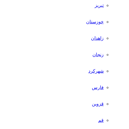
تبریز
خوزستان
زاهدان
زنجان
شهرکرد
فارس
قزوین
قم