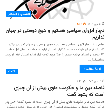
اقتصادی و اجتماعی
۱۶ دی ۱۴۰۴
682
دچار انزوای سیاسی هستیم و هیچ دوستی در جهان
نداریم
عباسی‌نژاد: دچار انزوای سیاسی هستیم و هیچ دوستی در جهان نداریم/ عزتی:
تغییرات نرخ ارز خواست سیاستگذاران است/ فرازمند: دولت در سال اول دولت
۹۳ درصد از اهداف برنامه هفتم را اصلا مورد توجه قرار نداده است/ افقه: اولویت
سیاستگذار،…
ادامۀ مطلب »
دانشگاه
۱۳ دی ۱۴۰۴
211
فاصله بین ما و حکومت علوی بیش از آن چیزی
است که بشود گفت
♦فاصله بین ما و حکومت علوی بیش از آن چیزی است که بشود گفت/ ♦روز پدر
در کنار شمع محفل و پیشکسوت انجمن/ ♦در زمانی که در محل جدید دانشگاه