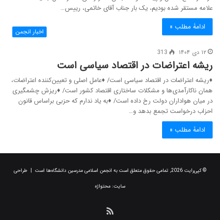
علامه مستقر شده بودیم، یک بار جناب آقای خاتمی، رییس…
ادامۀ مطلب »
اخبار انجمن
۱۲ دی ۱۴۰۴
313
ریشه اعتراضات در اقتصاد سیاسی است
♦ریشه اعتراضات در اقتصاد سیاسی است/ ♦عامل اصلی و تعیین‌کننده اعتراضات،
همان ناکارآمدی‌ها و مشکلات ساختاری اقتصاد کشور است/ ♦ریزش چشمگیری
در میان هواداران دولت رخ داده است/ ♦به یاد ندارم که حزبی براساس قانون
احزاب درخواست تجمع بدهد و…
ادامۀ مطلب »
© کپی‌رایت 2026, تمامی حقوق متعلق است به انجمن اسلامی مدرسین دانشگاه‌ها است | طراحی
سایت:
محتواژه
خوراک