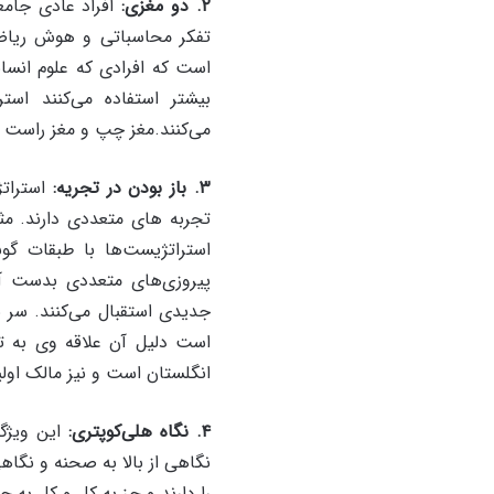
۲. دو مغزی:
افراد عادی جامع
تفکر محاسباتی و هوش ریاضی
است که افرادی که علوم انسان
بیشتر استفاده می‌کنند است
می‌کنند.مغز چپ و مغز راست هم
۳. باز بودن در تجریه:
استراتژ
تجربه های متعددی دارند. مثل
استراتژیست‌ها با طبقات گون
پیروزی‌های متعددی بدست آو
جدیدی استقبال می‌کنند. سر 
است دلیل آن علاقه وی به ت
انگلستان است و نیز مالک اول
۴. نگاه هلی‌کوپتری:
این ویژگی 
نگاهی از بالا به صحنه و نگا
را دارند و جز به کل و کل به جز