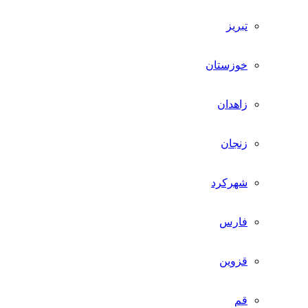
تبریز
خوزستان
زاهدان
زنجان
شهرکرد
فارس
قزوین
قم