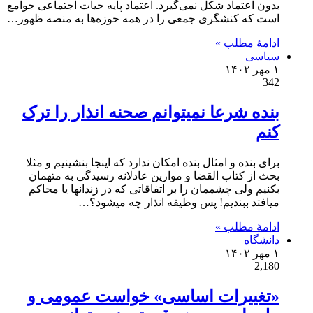
بدون اعتماد شکل نمی‌گیرد. اعتماد پایه حیات اجتماعی جوامع
است که کنشگری جمعی را در همه حوزه‌ها به منصه ظهور…
ادامۀ مطلب »
سیاسی
۱ مهر ۱۴۰۲
342
بنده شرعا نمیتوانم صحنه انذار را ترک
کنم
برای بنده و امثال بنده امکان ندارد که اینجا بنشینیم و مثلا
بحث از کتاب القضا و موازین عادلانه رسیدگی به متهمان
بکنیم ولی چشممان را بر اتفاقاتی که در زندانها یا محاکم
میافتد ببندیم! پس وظیفه انذار چه میشود؟…
ادامۀ مطلب »
دانشگاه
۱ مهر ۱۴۰۲
2,180
«تغییرات اساسی» خواست عمومی و