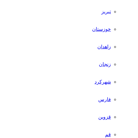
تبریز
خوزستان
زاهدان
زنجان
شهرکرد
فارس
قزوین
قم