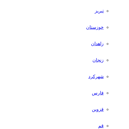
تبریز
خوزستان
زاهدان
زنجان
شهرکرد
فارس
قزوین
قم