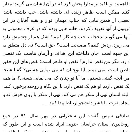
با اهمیت و تاکید بر مدارا پخش کرد که در آن ایشان می گویند: مدارا
کنید ممکن است ظاهر زننده ای داشته باشد. خب داشته باشد.
بعضی از همین هایی که جناب مهمان نواز و بقیه آقایان در این
تریبون از آنها تعریف کردند، خانم هایی بودند که در عرف معمولی به
آنها می گویند بدحجاب. خب چه کار کنیم؟ اشک هم از چشمش دارد
می ریزد. ردش کنیم؟ مصلحت است؟ حق است؟ نه. دل متعلق به
این جبهه است. جان دلباخته این اهداف و آرمان هاست. یک نقصی
دارد. مگر من نقص ندارم؟ نقص او ظاهر است؛ نقص های این حقیر
باطن است. نمی بینند. آیا توچنان که می نمایی هستی؟ گفتا شیخا
من آنچه گفتی هستم، اما آیا تو چنان که می نمایی هستی؟ ما همه
یک نقص داریم او هم یک نقص دارد. با این نگاه و روحیه برخورد کنید.
البته انسان نهی از منکر هم می کند. نهی از منکر با زبان خوش نه با
ایجاد نفرت. با قشر دانشجو ارتباط پیدا کنید … .
صادقی سپس گفت: این سخنرانی در مهر سال ۹۱ در جمع
روحانیون استان خراسان جنوبی ایراد شده است و این طور که