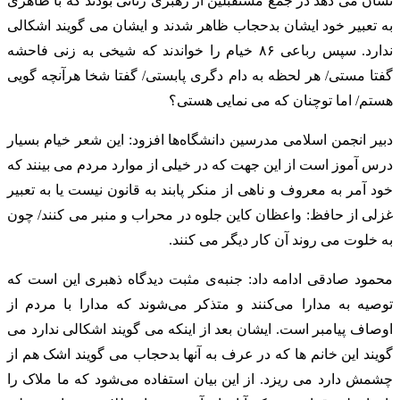
نشان می دهد در جمع مستقبلین از رهبری زنانی بودند که با ظاهری
به تعبیر خود ایشان بدحجاب ظاهر شدند و ایشان می گویند اشکالی
ندارد. سپس رباعی ۸۶ خیام را خواندند که شیخی به زنی فاحشه
گفتا مستی/ هر لحظه به دام دگری پابستی/ گفتا شخا هرآنچه گویی
هستم/ اما توچنان که می نمایی هستی؟
دبیر انجمن اسلامی مدرسین دانشگاه‌ها افزود: این شعر خیام بسیار
درس آموز است از این جهت که در خیلی از موارد مردم می بینند که
خود آمر به معروف و ناهی از منکر پابند به قانون نیست یا به تعبیر
غزلی از حافظ: واعظان کاین جلوه در محراب و منبر می کنند/ چون
به خلوت می روند آن کار دیگر می کنند.
محمود صادقی ادامه داد: جنبه‌ی مثبت دیدگاه ذهبری این است که
توصیه به مدارا می‌کنند و متذکر می‌شوند که مدارا با مردم از
اوصاف پیامبر است. ایشان بعد از اینکه می گویند اشکالی ندارد می
گویند این خانم ها که در عرف به آنها بدحجاب می گویند اشک هم از
چشمش دارد می ریزد. از این بیان استفاده می‌شود که ما ملاک را