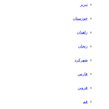
تبریز
خوزستان
زاهدان
زنجان
شهرکرد
فارس
قزوین
قم