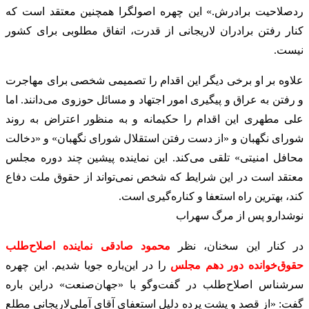
ردصلاحیت برادرش.» این چهره اصولگرا همچنین معتقد است که
کنار رفتن برادران لاریجانی از قدرت، اتفاق مطلوبی برای کشور
نیست.
علاوه بر او برخی دیگر این اقدام را تصمیمی شخصی برای مهاجرت
و رفتن به عراق و پیگیری امور اجتهاد و مسائل حوزوی می‌دانند. اما
علی مطهری این اقدام را حکیمانه و به منظور اعتراض به روند
شورای نگهبان و «از دست رفتن استقلال شورای نگهبان» و «دخالت
محافل امنیتی» تلقی می‌کند. این نماینده پیشین چند دوره مجلس
معتقد است در این شرایط که شخص نمی‌تواند از حقوق ملت دفاع
کند، بهترین راه استعفا و کناره‌گیری است.
نوشدارو پس از مرگ سهراب
در کنار این سخنان، نظر
محمود صادقی نماینده اصلاح‌طلب
حقوق‌خوانده دور دهم مجلس
را در این‌باره جویا شدیم. این چهره
سرشناس اصلاح‌طلب در گفت‌وگو با «جهان‌صنعت» دراین باره
گفت: «از قصد و پشت پرده دلیل استعفای آقای آملی‌لاریجانی مطلع