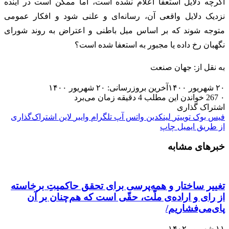
اگرچه دلایل استعفا اعلام نشده است، اما ممکن است در آینده
نزدیک دلایل واقعی آن، رسانه‌ای و علنی شود و افکار عمومی
متوجه شوند که بر اساس میل باطنی و اعتراض به روند شورای
نگهبان رخ داده یا مجبور به استعفا شده است؟
به نقل از: جهان صنعت
۲۰ شهریور ۱۴۰۰
آخرین بروزرسانی: ۲۰ شهریور ۱۴۰۰
۰
267
خواندن این مطلب 4 دقیقه زمان می‌برد
اشتراک گذاری
فیس بوک
توییتر
لینکدین
واتس آپ
تلگرام
وایبر
لاین
اشتراک‌گذاری
از طریق ایمیل
چاپ
خبرهای مشابه
تغییر ساختار و همه‌پرسی برای تحقق حاکمیتِ برخاسته
از رای و اراده‌ی ملّت، حقّی است که هم‌چنان بر آن
پای‌می‌فشاریم/
۱۱ شهریور ۱۴۰۲