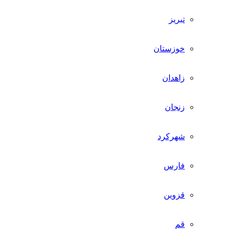
تبریز
خوزستان
زاهدان
زنجان
شهرکرد
فارس
قزوین
قم