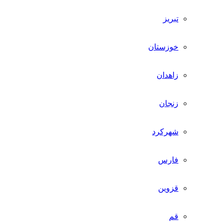
تبریز
خوزستان
زاهدان
زنجان
شهرکرد
فارس
قزوین
قم