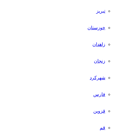
تبریز
خوزستان
زاهدان
زنجان
شهرکرد
فارس
قزوین
قم