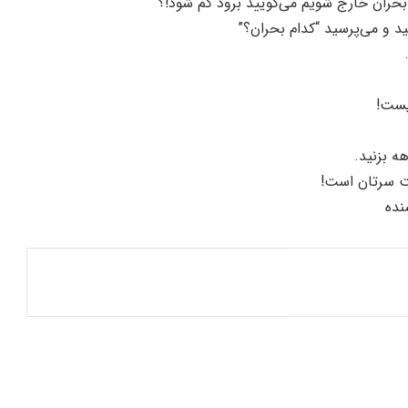
حران خارج شویم می‌گویید برود گم شود!؟
نید و می‌پرسید “کدام بحران؟”
یست!
ه بزنید.
ت سرتان است!
نده