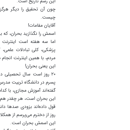
این رسم تاریخ است.
چون آن تحقیق را دیگر هرگز 
چیست.
آقایان مقامات!
اسمش را نگذازید بحران، که بد
اما سه هفته است اینترنت
پزشکی، کلی تبادلات علمی، ک
مردم، با همین اینترنت انجام 
این یعنی بحران!
۲۰ روز است سال تحصیلی دا
پسرم در دانشگاه تربیت مدرس،
گفته‌اند آموزش مجازی، با کدام
این بحران است، هر چقدر هم 
قول داده‌اند بزودی صدها دانش
روز از دخترم می‌پرسم از همکل
این اسمش بحران است.