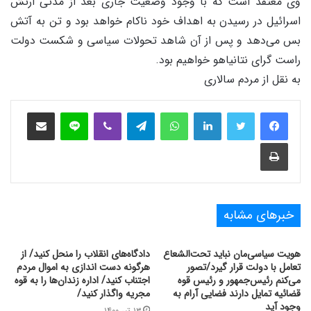
وی معتقد است که با وجود وضعیت جاری بعد از مدتی ارتش
اسرائیل در رسیدن به اهداف خود ناکام خواهد بود و تن به آتش
بس می‌دهد و پس از آن شاهد تحولات سیاسی و شکست دولت
راست گرای نتانیاهو خواهیم بود.
به نقل از مردم سالاری
فیس بوک
توییتر
لینکدین
واتس آپ
تلگرام
وایبر
لاین
اشتراک‌گذاری از طریق ایمیل
چاپ
خبرهای مشابه
هویت سیاسی‌مان نباید تحت‌الشعاع
دادگاه‌های انقلاب را منحل کنید/ از
تعامل با دولت قرار گیرد/تصور
هرگونه دست اندازی به اموال مردم
می‌کنم رئیس‌جمهور و رئیس ‌قوه
اجتناب کنید/ اداره زندان‌ها را به قوه
قضائیه تمایل دارند فضایی آرام به
مجریه واگذار کنید/
وجود آید
۱۳ تیر ۱۴۰۰