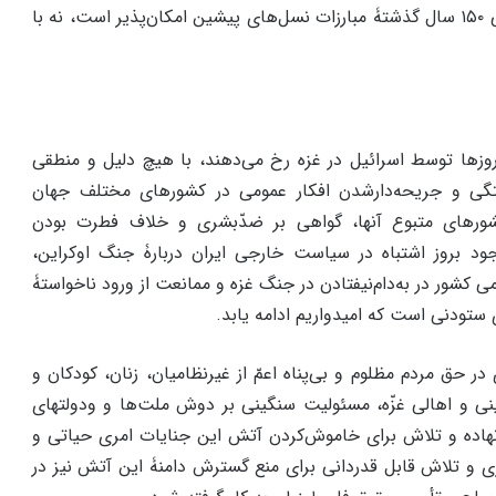
و بهره‌گیری از تجربیات تاریخی ۱۵۰ سال گذشتۀ مبارزات نسل‌های پیشین امکان‌پذیر است، نه با
وزها توسط اسرائیل در غزه رخ می‌دهند، با هیچ دلیل و منطقی
ختگی و جریحه‌دارشدن افکار عمومی در کشورهای مختلف جهان
ورهای متبوع آنها، گواهی بر ضدّبشری و خلاف فطرت بودن
ود بروز اشتباه در سیاست خارجی ایران دربارۀ جنگ اوکراین،
کشور در به‌دام‌نیفتادن در جنگ غزه و ممانعت از ورود ناخواستۀ
 ستودنی است که امیدواریم ادامه یابد.
 حق مردم مظلوم و بی‌پناه اعمّ از غیرنظامیان، زنان، کودکان و
ینی و اهالی غزّه، مسئولیت سنگینی بر دوش ملت‌ها و ودولتهای
نهاده و تلاش برای خاموش‌کردن آتش این جنایات امری حیاتی و
ی و تلاش قابل‌ قدردانی برای منع گسترش دامنۀ این آتش نیز در