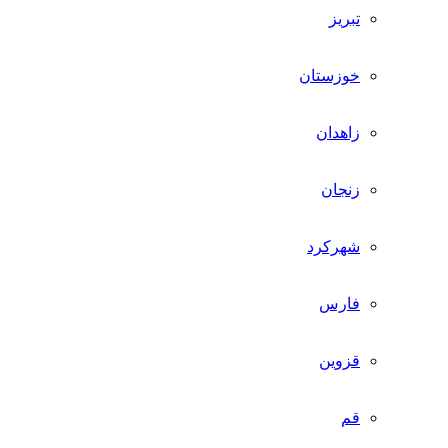
تبریز
خوزستان
زاهدان
زنجان
شهرکرد
فارس
قزوین
قم