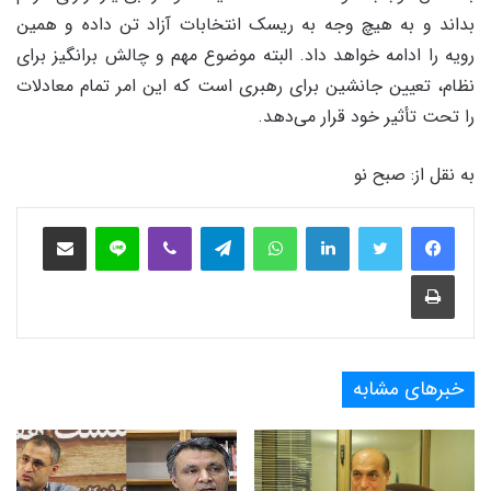
بداند و به هیچ وجه به ریسک انتخابات آزاد تن داده و همین
رویه را ادامه خواهد داد. البته موضوع مهم و چالش برانگیز برای
نظام، تعیین جانشین برای رهبری است که این امر تمام معادلات
را تحت تأثیر خود قرار می‌دهد.
به نقل از: صبح نو
فیس بوک
توییتر
لینکدین
واتس آپ
تلگرام
وایبر
لاین
اشتراک‌گذاری از طریق ایمیل
چاپ
خبرهای مشابه