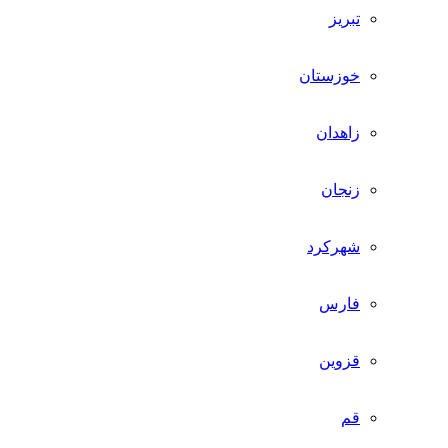
تبریز
خوزستان
زاهدان
زنجان
شهرکرد
فارس
قزوین
قم