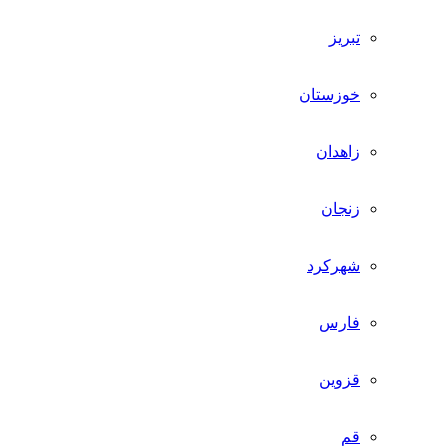
تبریز
خوزستان
زاهدان
زنجان
شهرکرد
فارس
قزوین
قم