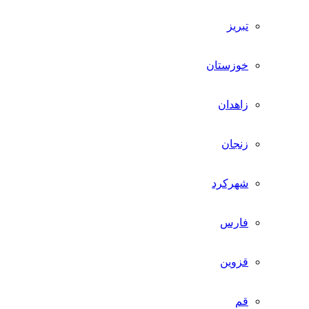
تبریز
خوزستان
زاهدان
زنجان
شهرکرد
فارس
قزوین
قم