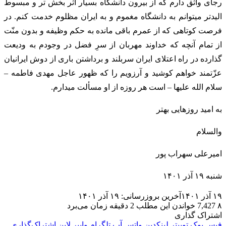
رجای واثق دارم که از بیرون دانشگاه بسیار اثر بخش تر و مبسوط
الیدتر میتوانم به دانشگاه مغموم و به ایران مظلوم خدمت کنم. در
فرصت کوتاهی که از عمرم باقی مانده به حکم وظیفه و بدون منّت
از تمام آنچه که خداوند مهربان از سرِ فضل در وجودم به ودیعت
گذارده در راه اعتلای ایران سربلند و برداشتن باری از دوش ایرانیان
عزّتمند خواهم کوشید و آرزویم را که ظهور عاجل مهدی فاطمه –
سلام الله علیها – است هر روزه از او مسألت میدارم.
به امید روزهایی بهتر
والسلام
امیرعلی سهراب پور
شنبه ۱۹ آذر ۱۴۰۱
۱۹ آذر ۱۴۰۱
آخرین بروزرسانی: ۱۹ آذر ۱۴۰۱
۸
7,427
خواندن این مطلب 2 دقیقه زمان می‌برد
اشتراک گذاری
فیس بوک
توییتر
لینکدین
واتس آپ
تلگرام
وایبر
لاین
اشتراک‌گذاری