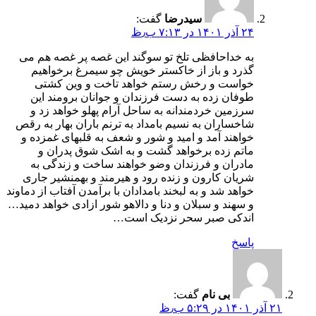
سیدرضا
گفت:
۲۴ آذر ۱۴۰۱ در ۷:۱۳ ب٫ظ
به خداحافظی تلخ تو سوگند این غصه پر غصه هم می
گذرد و باز از خاکستر خویش چو سیمرغ برخواهیم
خواست و رخش رستم خواهد تاخت و وین کشتی
طوفان زده به دست فرزندان و جوانان برومند این
سرزمین خردمندانه به ساحل آرام پهلو خواهد زد و
شاخساران به نسیم بامداد به ترنم باران بهار به رقص
خواهند آمد و امید و شور و شعف به قلبهای غمزده و
ماتم زده برخواهد گشت و به اشک شوق پدران و
مادران و فرزندان وضو خواهند ساخت و زندگی به
شریان کارون و زنده رود و هیرمند و بهمنشیر جاری
خواهد شد و به لبخند بامدادان با برآمدن آفتاب از دماوند
و سهند و سبلان و دنا و دالاهو شور ازادی خواهد دمید…
اندکی صبر سحر نزدیک است…
پاسخ
بی نام
گفت:
۲۱ آذر ۱۴۰۱ در ۵:۲۹ ب٫ظ