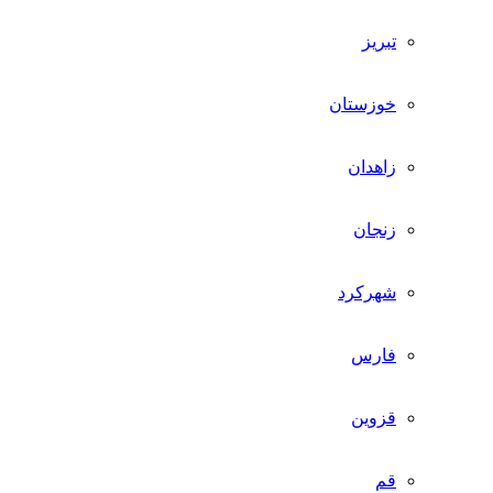
تبریز
خوزستان
زاهدان
زنجان
شهرکرد
فارس
قزوین
قم