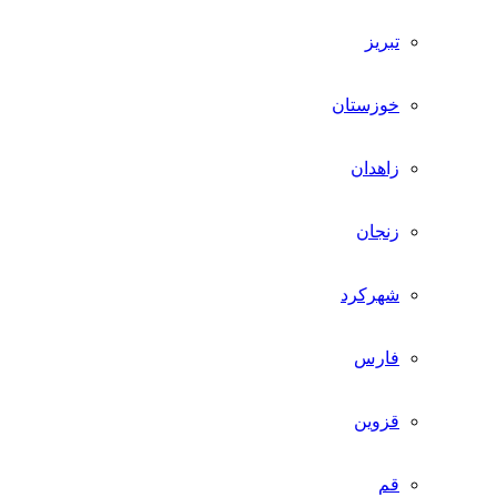
تبریز
خوزستان
زاهدان
زنجان
شهرکرد
فارس
قزوین
قم