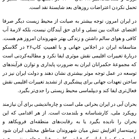
تحمل نکردن اعتراضات روزهای بعد شایستهٔ نقد است.
در ایران امروز، توجه بیشتر به صیانت از محیط زیست دیگر صرفا
اقتضای عدالت بین نسلی و ادای حق آیندگان نیست، بلکه لازمهٔ آب
کافی و هوای سالم داشتن و زندگی بهتر شهروندان امروز هم هست.
متاسفانه ایران در اجلاس جهانی و با اهمیتِ کاپ‌۲۶ در گلاسکو
دربارهٔ تغییرات اقلیمی نقش موثری ایفا نکرد و مطالبه‌کردنی است
که مجموعهٔ حکمرانان ایران به ضرورتِ پایداری و توازن فرآیندهای
توسعه در عمل توجه موثر بیشتری نشان دهند و دولت ایران نیز در
ساختن تعهدات جهانی برای پیشگیری از تشدید تغییرات اقلیمی نقش
فعال‌تری ایفا کند و دیپلماسی محیط زیستی را جدی‌تر بگیرد.
بحران آبی در ایران بحرانی ملی است و چاره‌اندیشی برای آن نیازمند
رویکرد ملی، کارشناسانه و بلندمدت است. از هر اقدامی که این
بحران را نادیده بگیرد یا به رقابت‌های منطقه‌ای فروبکاهد و
زمینه‌ساز افزایش تنش میان شهروندان مناطق مختلف ایران شود
باید پرهیز کرد. ایرانیانی که قنات و کاریز و فناوری‌های سنتی و خرد