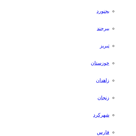
بجنورد
بیرجند
تبریز
خوزستان
زاهدان
زنجان
شهرکرد
فارس