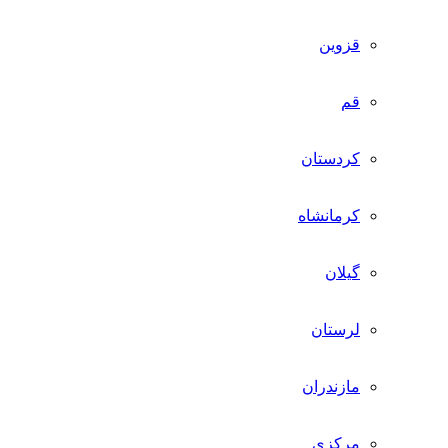
قزوین
قم
کردستان
کرمانشاه
گیلان
لرستان
مازندران
مرکزی