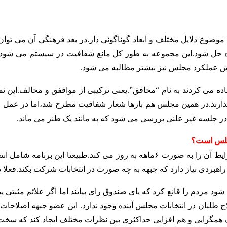
ع دلایل مختلف و ابعاد گوناگونی دار.در بعد فرهنگی آن می توان ب
ه حل شود.این مجموعه به طور کل مانع شفافیت در سیستم می شود.ا
 عملکرد مجلس نیز بیشتر مطالبه می شود.
ده می کردند به نام “مخافق”.یعنی ترکیبی از مواففق و مخالف.این نم
 ندارند.در همین مجلس هم بارها شعار شفافیت مطرح شد،اما در عمل 
 جلسه غیر علنی بررسی می شود که به مانند یک طنز می ماند.
مجلس است؟
جبهه اصلاحات یک برنامه ۶ ماهه مدون طراحی کرده که بسته به شرایط آن را به صورت 
اهبردی نیاز دارد که جبهه به چه صورت در انتخابات شرکت بکند.فعلا د
ردم را قانع کرد که پای صندوق رای بیایند اما اگر علائم مثبتی پید
اح طلبان در انتخابات مجلس آینده وجود ندارد. این عضو جبهه اصلاحا
ک همگرایی و هم افزایی حداکثری بین نظرات مختلف ایجاد کند که سخ