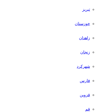
تبریز
خوزستان
زاهدان
زنجان
شهرکرد
فارس
قزوین
قم