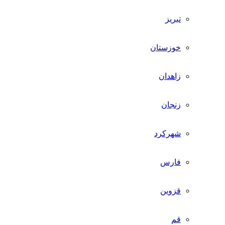
تبریز
خوزستان
زاهدان
زنجان
شهرکرد
فارس
قزوین
قم