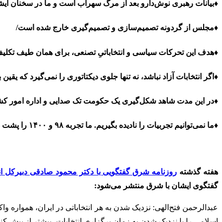
♦بیانات رهبری نوش‌دارو بعد از مرگ سهراب است و ما در سخنان ایشا
♦مجلس از گردونه تصمیم‌سازی و تصمیم‌گیری خارج شده است/
♦هدف این تحرکات سیاسی و انتخاباتیِ تصنعی، برای همان طیف تکلیف‌گ
♦اگر انتخابات آزاد نباشد، نه تنها جلوی دیکتاتوری را نمی‌گیرد که یقین ب
♦در این مدت شاهد شکل‌گیری یک حکومت تک صدایی و اداره امور کشور
♦ما نمی‌توانیم تجربیات را نادیده بگیریم. ما تجربه ۹۸ و ۱۴۰۰ را پشت سر گذاشتیم. با توجه به همین تجربیات است که جبهه اصلاحات اکنون مجبور است قدری وقت بگذارد/
هفته گذشته
روزنامه شرق گفتگویی با دکتر محمود صادقی دبیرکل ا
گفتگوی ایشان با شرق منتشر می‌شود:
عبدالرحمن فتح‌الهی: نزدیک شدن به هر انتخاباتی در ایران، همواره و
اسلامی را با نزدیک شدن به زمان برگزاری انتخابات، بیشتر از پیش ک