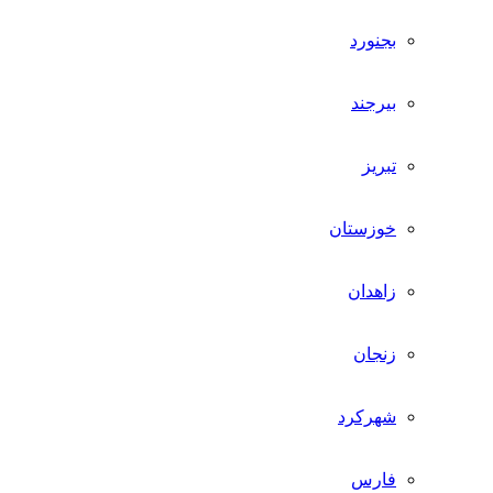
بجنورد
بیرجند
تبریز
خوزستان
زاهدان
زنجان
شهرکرد
فارس