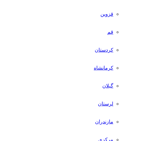
قزوین
قم
کردستان
کرمانشاه
گیلان
لرستان
مازندران
مرکزی