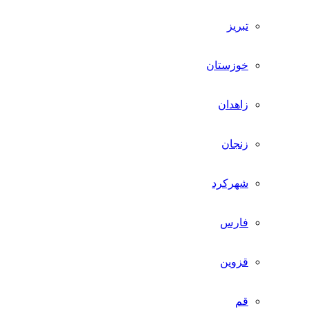
تبریز
خوزستان
زاهدان
زنجان
شهرکرد
فارس
قزوین
قم