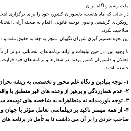
ملت رشید و آگاه ایران
در حالی که ماه هاست، دلسوزان کشور، خود را برای برگزاری انتخابا
رویکردی گزینشی و بدون توجیه قانونی، اقدام به صحنه آرایی انتخابا
صلاحیت نکرد.
این نحوه تصمیم گیری شورای نگهبان، منجر به جفا به حقوق ملت و 
با وجود این، در حین تبلیغات و ارائه برنامه های انتخاباتی، دو ت
فعالان و دلسوزان کشور بودند، در شعارها و برنامه های خود قرابت
جامعه باشند.
۱- توجه بنیادین و نگاه علم محور و تخصصی به ریشه بحران های اقتصادی و اجتماعی کشور برای دستیابی به توسعه پایدار و عدالت محور؛
۲- عدم شعارزدگی و پرهیز از وعده های غیر منطبق با واقعیت های اقتصادی و بودجه ای کشور؛
۳- توجه باورمندانه نه متظاهرانه به شاخصه های توسعه سیاسی و آزادی ها و حقوق مدنی و
۴- از همه مهمتر تاکید بر دیپلماسی تعامل مؤثر با جها
صاحب خردی را بر آن می داشت تا به تأمل در برنامه های ا