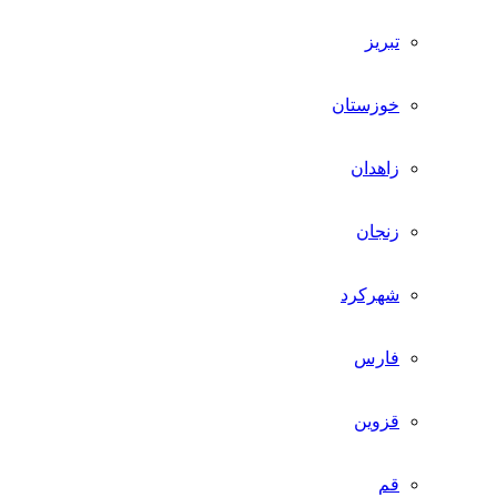
تبریز
خوزستان
زاهدان
زنجان
شهرکرد
فارس
قزوین
قم