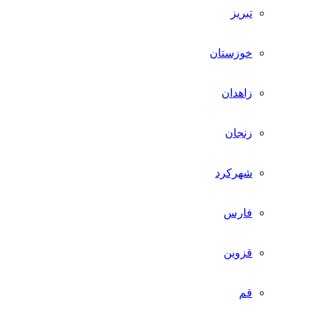
تبریز
خوزستان
زاهدان
زنجان
شهرکرد
فارس
قزوین
قم