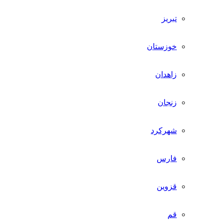
تبریز
خوزستان
زاهدان
زنجان
شهرکرد
فارس
قزوین
قم