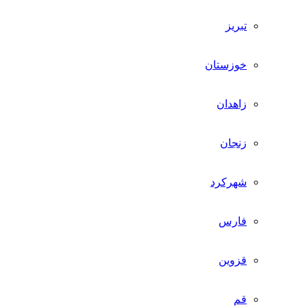
تبریز
خوزستان
زاهدان
زنجان
شهرکرد
فارس
قزوین
قم