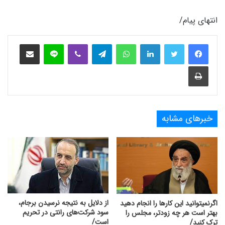
انتهای پیام/
فیس بوک
توییتر
لینکدین
واتس آپ
تلگرام
وایبر
لاین
اشتراک‌گذاری از طریق ایمیل
چاپ
خبرهای مشابه
از دلایل به نتیجه نرسیدن برجام،
اگرنمیتوانید این کارها را انجام دهید
سود شرکت‌های رانتی در تحریم
بهتر است هر چه زودتر، مجلس را
است/
ترک کنید/