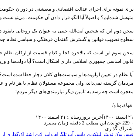
برای نمونه برای اجرای عدالت اقتصادی و معیشتی در دوران حکومت ا
متوسل شده‌ایم؟ و اصولاً آیا الگو قرار دادن آن حکومت، می‌توانست و 
سخن دوم این که شخص آیت‌الله جنتی به عنوان یک روحانی بانفوذ در
سطوح تصویب قوانین و گسترش گفتمان فرهنگی و سیاسی نظام جمهوری
سخن سوم این است که بالاخره کجا و کدام قسمت از ارکان نظام جم
قانون اساسی جمهوری اسلامی دارای اشکال است؟ آیا دولت‌ها و وزیران 
آیا نظام در تعیین اولویت‌ها و سیاست‌های کلان دچار خطا شده است؟
مردمان گرسنه نمی‌داند، ولی مجموعه مسئولان نظام با هر نام و عن
معجزه است چه رسد به تامین دیگر نیازمندی‌های دیگر مردم!
انتهای پیام/
۲۱ اسفند ۱۴۰۰
آخرین بروزرسانی: ۲۱ اسفند ۱۴۰۰
۰
229
خواندن این مطلب 2 دقیقه زمان می‌برد
اشتراک گذاری
فیس بوک
توییتر
لینکدین
واتس آپ
تلگرام
وایبر
لاین
اشتراک‌گذاری از 