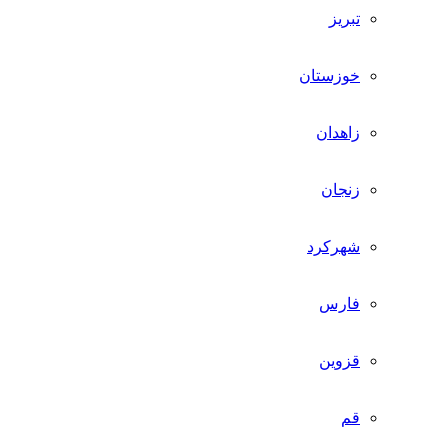
تبریز
خوزستان
زاهدان
زنجان
شهرکرد
فارس
قزوین
قم