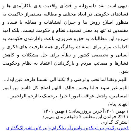
بدیهی است نقد دلسوزانه و افشای واقعیت های ناکارآمدی ها و
فسادهای حکومتی در ابعاد مختلف و مطالبه مستمراز حاکمیت به
منظور اصلاح روش ها و جبران اشتباهات و مقابله با فساد و
مفسدین نه تنها به معنی تضعیف نظام و حکومت نیست، بلکه امید
می‌رود این مطالبات به حق و ضروری، باعث وادارشدن حکومت به
اقدامات موثر برای استفاده وبکارگیری همه ظرفیت های فکری و
انسانی و تخصصی کشور و نظام برای حل مشکلات و کاهش
فشارها و مصائب مردم و بازگرداندن اعتماد به نظام وحکومت
شود.
اللهم وفقنا لما تحب و ترضی و لا تکلنا الی انفسنا طرفه عین ابدا….
اللهم غیر سوء حالنا بحسن حالک، اللهم اصلح کل فاسد من امور
المسلمین، واجعل غواقب امورنا خیرا، برحمتک یا ارحم الراحمین.
انتهای پیام/
۱ بهمن ۱۴۰۱
آخرین بروزرسانی: ۱ بهمن ۱۴۰۱
۱
259
خواندن این مطلب 5 دقیقه زمان می‌برد
اشتراک گذاری
فیس بوک
توییتر
لینکدین
واتس آپ
تلگرام
وایبر
لاین
اشتراک‌گذاری