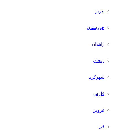
تبریز
خوزستان
زاهدان
زنجان
شهرکرد
فارس
قزوین
قم