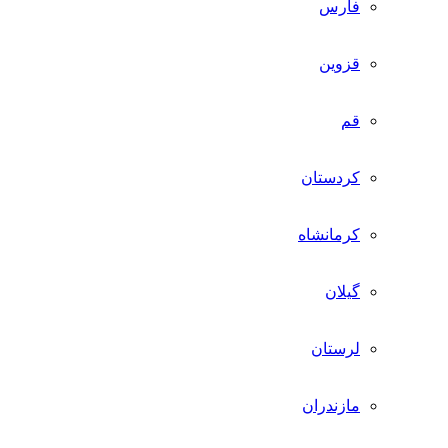
فارس
قزوین
قم
کردستان
کرمانشاه
گیلان
لرستان
مازندران