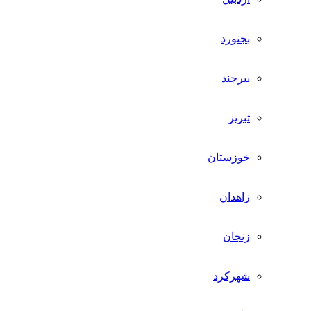
بجنورد
بیرجند
تبریز
خوزستان
زاهدان
زنجان
شهرکرد