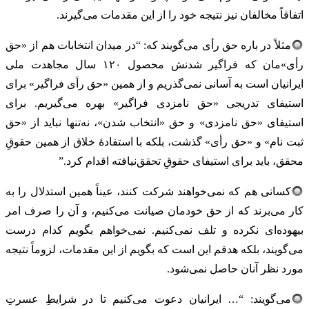
اتفاقاً مخالفان نیز نتیجه خود را از این مقدمات می‌گیرند.
مثلاً در باره حق رأی می‌گویند که: “در میدان انتخابات هم از «حق
رأی‌»مان که فراگیر شدنش محصول ۱۲۰ سال مجاهدت ملی
ایرانیان است به آسانی نمی‌گذریم و از همین «حق رأی فراگیر» برای
استیفای تدریجی «حق نامزدی فراگیر» بهره می‌گیریم. برای
استیفای «حق نامزدی» و حق «انتخاب شدن»، نه‌تنها نباید از «حق
ثبت نام» و «حق رأی» گذشت، بلکه با استفادهٔ خلاق از همین حقوقِ
محقق، باید برای استیفای حقوقِ تحقق‌نیافته اقدام کرد.”
کسانی هم که نمی‌خواهند شرکت کنند، عیناً همین استدلال را به
کار می‌برند که از حق خودمان صیانت می‌کنیم، و آن را صرف امر
بیهوده‌ای نکرده و تلف نمی‌کنیم. نمی‌خواهم بگویم کدام درست
می‌گویند، بلکه هدفم این است که بگویم از این مقدمات، لزوماً نتیجه
مورد نظر آنان حاصل نمی‌شود.
می‌گویند: “… ایرانیان دعوت می‌کنیم تا در شرایطِ عسرتِ