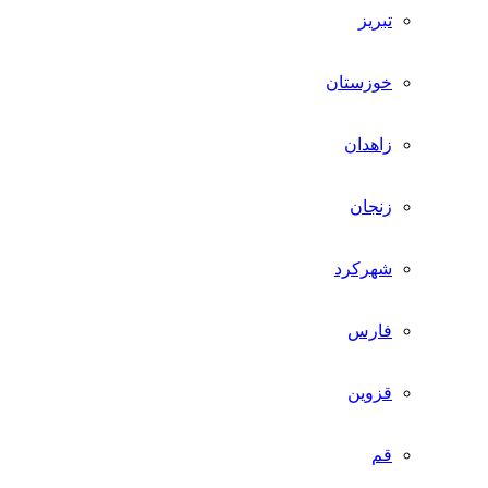
تبریز
خوزستان
زاهدان
زنجان
شهرکرد
فارس
قزوین
قم