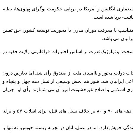
اری انگلیس و آمریکا در برپایی حکومت نوگرای پهلوی‌ها، نظام
، متناسب با معرفت دوران مدرن با محوریت توسعه کشور، حق تعیین
انیان می باشد.
حات خاتمی در سال ۷۶، با رأی اکثریت ایرانیان شد. اما هسته سخت ایدئولوژیک‌قدرت بر اساس اختیارات فراقانونی ولایت فقیه در
 تضعیف روزافزون و ناکارآمدی هرگونه اصلاحات دولت محور و ناامیدی ملت از صندوق رأی شد. اما تعارض درون
 ایرانیان شد. هنوز هم بخش وسیعی از نسل دهه چهل و پنجاه و
ری اسلامی و اصلاح غیرخشونت آمیز آن می شمارند. رأی این جریان
این جریان‌فکری-اجتماعی، نظام ایدئولوژیک حاکم را اصلاح ناپذیر دانسته ‌و خواهان گذار و رهایی از آن است. نسل دهه های ۷۰ و ۸۰ بر خلاف نسل های قبل، برای انقلاب ۵۷ و برای
ی خویش دارد. اما در عمل، آنان در تجربه زیسته خویش، نه تنها با