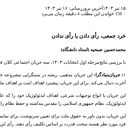
۱۵ تیر ۱۴۰۳
آخرین بروزرسانی: ۱۶ تیر ۱۴۰۳
۰
156
خواندن این مطلب 4 دقیقه زمان می‌برد
خرد جمعی، رأی دادن یا رأی ندادن
محمدحسین صبحیه (استاد دانشگاه)
با بررسی نتایج‌مرحله اول انتخابات ۱۴۰۳، سه جریان اجتماعی کلان فعال و سه گزینه رأی آنان را می‌توان شناسایی کرد.
۱)
جریان‌بنیادگرا:
این جریان مذهبی، ریشه در سنتگرایی مشروعه خواه 
آخرت دنبال می‌کند. برای این جریان، پیشبرد اهداف امت بر اهداف ملت
این جریان با انواع توجیهات شرعی، اهداف ایدئولوژیک خود را که عا
ایدئولوژیک، نظام جمهوری اسلامی را مقدس پنداشته و حفظ نظام را، 
این جریان، بدون باور به حقوق ملت برای تعیین سرنوشت، برای نمایش
فرد مورد نظر هسته سخت قدرت بر اساس تکلیف رأی دهند. رأی این جریان در مرحله دو