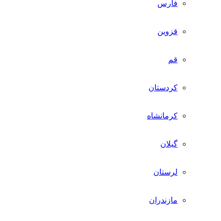
فارس
قزوین
قم
کردستان
کرمانشاه
گیلان
لرستان
مازندران