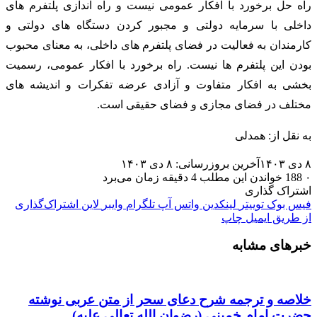
راه حل برخورد با افکار عمومی نیست و راه اندازی پلتفرم های
داخلی با سرمایه دولتی و مجبور کردن دستگاه های دولتی و
کارمندان به فعالیت در فضای پلتفرم های داخلی، به معنای محبوب
بودن این پلتفرم ها نیست. راه برخورد با افکار عمومی، رسمیت
بخشی به افکار متفاوت و آزادی عرضه تفکرات و اندیشه های
مختلف در فضای مجازی و فضای حقیقی است.
به نقل از: همدلی
۸ دی ۱۴۰۳
آخرین بروزرسانی: ۸ دی ۱۴۰۳
۰
188
خواندن این مطلب 4 دقیقه زمان می‌برد
اشتراک گذاری
فیس بوک
توییتر
لینکدین
واتس آپ
تلگرام
وایبر
لاین
اشتراک‌گذاری
از طریق ایمیل
چاپ
خبرهای مشابه
خلاصه و ترجمه شرح دعای سحر از متن عربی نوشته
حضرت امام خمینی (رضوان الله تعالی علیه)