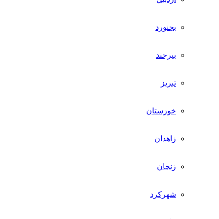
بجنورد
بیرجند
تبریز
خوزستان
زاهدان
زنجان
شهرکرد