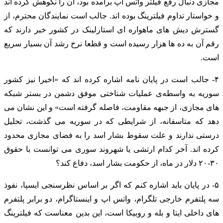
مجازی دنبال رفع فیلتر واتس اپ برآمده بود، آن را نکوهش کرده اند
و خواستار تداوم فیلترینگ بوده اند. جالب است نمایندگان محترم، از
گسترش دیش های ماهواره ای استارلینک در کشور خبر دارند که
رقم آن به ده ها هزار رسیده است و قطعا نرخ رشد آن بسیار سریع
است.
۴- جالب است در پایان نامه اشاره کرده اند که «اخیرا نیز کشور
سوریه به واسطه‌ی عملیات شناختی موفق دشمن در بستر شبکه
های مجازی، از جبهه مقاومت، فاصله گرفته است» و این نشان می
دهد که متاسفانه، از شرایطی که در سوریه می گذشت، تحلیل
درستی ندارند و علت سقوط بشار اسد را به فضای مجازی محدود
کرده اند. آخر کدام ارتشی یا شهروند سوری می توانست با حقوق
۳۰-۲۰ دلار در ماه، از حکومت بشار اسد، دفاع کند؟
۵- در پایان باید اشاره کنم که اگر بر اساس نظرسنجی ایسپا، نفوذ
سه پلتفرم خارجی تلگرام، واتس اپ و اینستاگرام، دو برابر پلتفرم
های داخلی ایتا و بله و روبیکا است، این بدین معناست که فیلترینگ