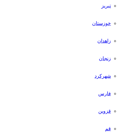
تبریز
خوزستان
زاهدان
زنجان
شهرکرد
فارس
قزوین
قم