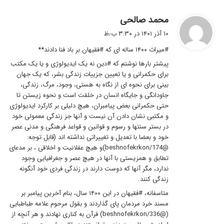
گ
محمد صالحی
ف
۱۰ آذر ۱۴۰۱ در ۳:۳۰ ب٫ظ
ت
#میراث ۱۴۰۰ ساله ای که #فقیهان بر باد فنا دادند**
:
پیشتر بارها نوشتم که #دین نه یک ایدیولوژی و یا یک مکتب
برای حکمرانی و یا تعیین جزییات زندگی بشر، که یک جهان
بینی برای نحوه ای از نگاه به هستی، وجود، مرگ، زندگی،
جاودانگی و جایگاه انسان در خلقت است و نحوه زیستن تا
حتی حکمرانی بعض پیامبران، هیچ دلیلی بر کارکرد ایدیولوژی
و مکتبی نشان دادن آن نیست و آنها جز زندگی معمولی خود
در بستر سنتها و رسوم و قوانین و قواعد فرهنگی و مدنی عصر
خود و بعضا با تعدیل و تغییراتی نداشته اند (قابل توجه:
@beshnofekrkon/174)و هیچ عقلانیت و اخلاقی ، بر مدعای
تطابق و همزیستی با آنها در هیچ عصر و جغرافیایی وجود
ندارد، مگر آنها که دوست دارند در زندگی فردی خود آنگونه
زندگی کنند.
متاسفانه، #فقیهان در این ۱۴۰۰ سال، بنام آخرین پیامبر بر
مسند خرد مردمان پای گذاردند و بقول مرحوم علامه طباطبایی
(@beshnofekrkon/336) قرآن به کناری نهادند و هر آنچه از