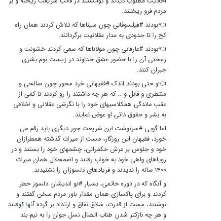
احادیث مطلوب دیدند و توانستند در قالب شریعت ریخته و بر
مردم فرو ریختند.
👈بودند #فیلسوفانی چون سیناها که تلاش کردند همان راه
کج را تا حدودی به مدار عقلانیت برگردانند.
👈بودند #عارفانی چون مولاناها که سعی کردند خشونت و
زمختی آن را با حضور عشق خداوند در زیست بوم بشری
جبران کنند.
👈و حتی بودند اندک #فقیهانی خرد محور چون صالحی و
منتظری و قابل و .. که هر چه داشتند را رو کردند تا کمی از
عقب ماندگی همکلاسیهای خود را با نگرشی عقلانی و اخلاقی
به بشر و حقوق ذاتی او عوض نمایند.
اما گویی #سرنوشت این شریعت جور دیگری باید رقم می
خورد، فقیهان این روزگار، مست از میراث گذشته همطرازان
خود و جلوس بر عرش حکمرانی، چشمهای خود را بستند و در
رویاهای واهی خود به خواب رفتند و اضمحلال همان میراث
۱۴۰۰ ساله را ندیدند و فریادهای دلسوزان را نشنیدند.
و آنگاه که در دوره خاتمی، بسیار #نو اندیشان دلسوز خطر
کردند و برای پاکسازی همان مقدار باور مردم سخن گفتند و
نوشتند، مست از قدرت، شلاق نفاق و ارتداد بر گرده آنها کوفتند
و هر چه نازکتر شدن طناب اتصال نسل جوان را به نیم بند