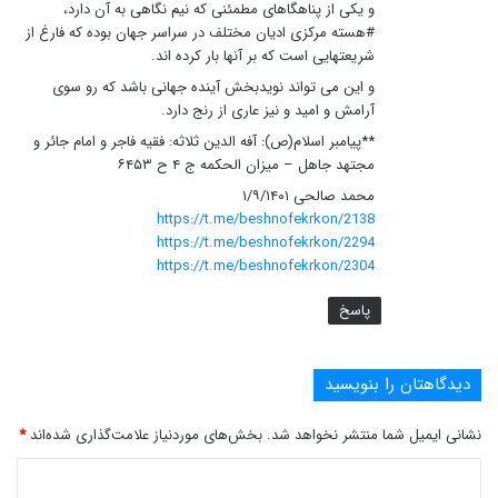
و یکی از پناهگاهای مطمئنی که نیم نگاهی به آن دارد،
#هسته مرکزی ادیان مختلف در سراسر جهان بوده که فارغ از
شریعتهایی است که بر آنها بار کرده اند.
و این می تواند نویدبخش آینده جهانی باشد که رو سوی
آرامش و امید و نیز عاری از رنج دارد.
**پیامبر اسلام(ص): آفه الدین ثلاثه: فقیه فاجر و امام جائر و
مجتهد جاهل – میزان الحکمه ج ۴ ح ۶۴۵۳
محمد صالحی ۱/۹/۱۴۰۱
https://t.me/beshnofekrkon/2138
https://t.me/beshnofekrkon/2294
https://t.me/beshnofekrkon/2304
پاسخ
دیدگاهتان را بنویسید
نشانی ایمیل شما منتشر نخواهد شد.
بخش‌های موردنیاز علامت‌گذاری شده‌اند
*
د