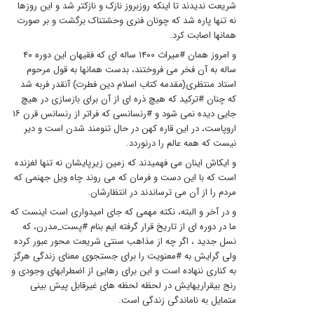
شریعت ندیدند تا اینکه روزبروز نازک و نازکتر شد و این روزها
نه تنها پاره شد که چونان فنری وحشتناک برگشت و بر صورت
همانها اصابت کرد.
و امروز همان #میراث ۱۴۰۰ ساله ای که فقیهان این دوره ۴۰
ساله به آن فخر می فروختند، بدست همانها به قول مرحوم
استاد منتظری(مقدمه کتاب اسلام دین فطرت) آنقدر فربه شد
که چنان #ترکید که هیچ ذره ای از آن برای بازسازی در هیچ
جایی دیده نمی شود و #رنسانسی که فراتر از رنسانس قرن ۱۶
اروپاست، در این قاره کهن در حال تنومند شدن است و دیر
نیست که همه عالم را درنوردد.
و ایکاش اینان می فهمیدند که زمین زیرپایشان نه تنها لغزنده
است که با این دست و فرمان که می روند چاه ویل جهنمی که
مردم را از آن می ترساندند در انتظارشان.
و در آخر و البته، نکته مهمی که جای امیدواری است اینست که
ما در دوره ای از تاریخ قرار گرفته ایم بنام #پست_مدرن، که
نسل جدید ، اگر چه از مذاهب سنتی شریعت محور عبور کرده
ولی گرایش به #معنویت را برای جستجوی معنای زندگی هرگز
به کناری ننهاده است و این برای رهایی از اضطرابهای وجودی و
رنج بیقراریهایش در لحظه لحظه های غیرقابل پیش بینی
متمایل به ناماندگی زندگی است.