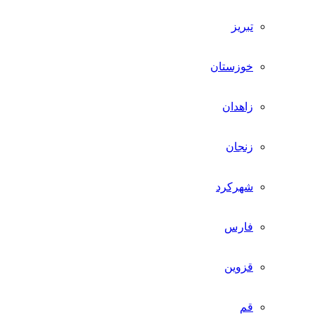
تبریز
خوزستان
زاهدان
زنجان
شهرکرد
فارس
قزوین
قم