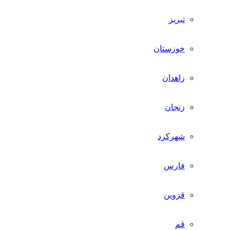
تبریز
خوزستان
زاهدان
زنجان
شهرکرد
فارس
قزوین
قم