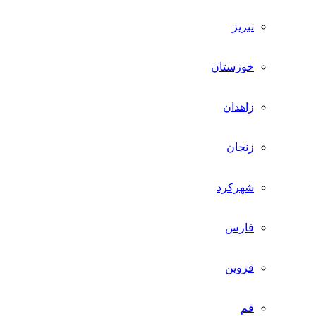
تبریز
خوزستان
زاهدان
زنجان
شهرکرد
فارس
قزوین
قم