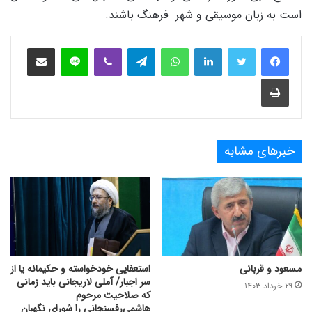
است به زبان موسیقی و شهر فرهنگ باشند.
فیس بوک
توییتر
لینکدین
واتس آپ
تلگرام
وایبر
لاین
اشتراک‌گذاری از طریق ایمیل
چاپ
خبرهای مشابه
مسعود و قربانی
استعفایی خودخواسته و حکیمانه یا از
سر اجبار/ آملی لاریجانی باید زمانی
۲۹ خرداد ۱۴۰۳
که صلاحیت مرحوم
هاشمی‌رفسنجانی را شورای نگهبان