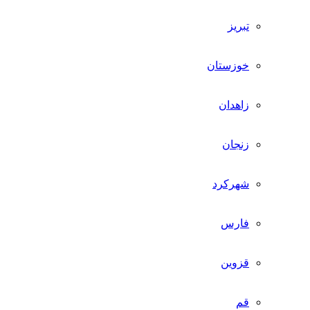
تبریز
خوزستان
زاهدان
زنجان
شهرکرد
فارس
قزوین
قم