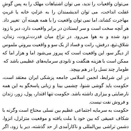
‏‎می‌توان واقعیات را ندید، می توان اشتباهات مهلک را به پس گوشِ
غفلت انداخت، می توان اندیشمندان را به عزلتِ خانه یا غربتِ
مهاجرت کشاند، اما نمی توان واقعیت را با همه هیمنه آن تغییر داد.
هر آنچه سخت است و سر ایستادن در برابر واقعیت دارد، دیر یا زود
دود شده و به هوا می‌رود. در نزاع میان قدرت،ثروت، زندان،
شلاق،تیغ، درفش، رانت و فساد از یک سو و واقعیت بیرونیِ ملموس
از دیگر سو، این واقعیت است که پیروز می‌شود اما و هزار اما که
ممکن است با هزینه هنگفت و نابودی سرمایه‌های عظیمی باشد که
طومار چند نسل را در هم بپیچد.
‏‎در این شرایط، انجمن اسلامی جامعه پزشکی ایران معتقد است،
‎حکومت باید گوشی شنوا، چشمی بینا و زبانی پاسخگو به این همه
نارضایتی و بیزاری داشته باشد. حکومت تنها اقتدار، پول، زور، زندان
و فروش نفت نیست.
‏‎حکومت به سرمایه اجتماعی عظیم بین نسلی محتاج است وگرنه با
شکاف عمیقی که بین خود با ملت یافته و موقعیت متزلزل، انزوا،
دشمن تراشی بین‌المللی و ناکارآمدی از حد گذشته، دیر یا زود، اگر