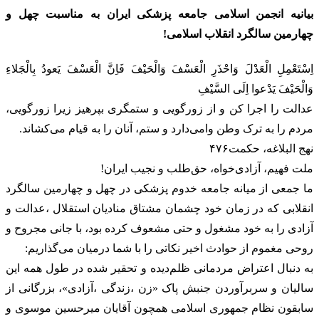
بیانیه انجمن اسلامی جامعه پزشکی ایران به مناسبت چهل و
چهارمین سالگرد انقلاب اسلامی!
‏‎اِسْتَعْمِلِ الْعَدْلَ وَاحْذَرِ الْعَسْفَ وَالْحَیْفَ فَاِنَّ الْعَسْفَ یَعودُ بِالْجَلاءِ
وَالْحَیْفَ یَدْعوا اِلَی السَّیْفِ
‏‎عدالت را اجرا کن و از زورگویی و ستمگری بپرهیز زیرا زورگویی،
مردم را به ترک وطن وامی‌دارد و ستم، آنان را به قیام می‌کشاند.
‏‎ما جمعی از میانه جامعه خدوم پزشکی ‎در چهل و چهارمین سالگرد
انقلابی که در زمان خود چشمان مشتاق منادیان استقلال ،عدالت و
آزادی را به خود مشغول و حتی مشعوف کرده بود، با جانی مجروح و
روحی مغموم از حوادث اخیر نکاتی را با شما درمیان می‌گذاریم:
‏‎به دنبال اعتراض مردمانی ظلم‌دیده و تحقیر شده در طول همه این
سالیان و سربرآوردن جنبش پاک «زن ،زندگی ،آزادی»، بزرگانی از
سابقون نظام جمهوری اسلامی همچون آقایان میرحسین موسوی و