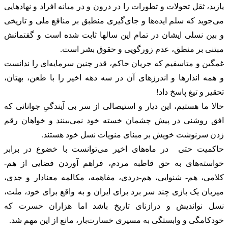
یازید، ثقل تحولات و تطورات را در درون و در میانه افراد و نهادهایی
می‌جوید که سلم ایده‌ها و جای‌گیری منطبق بر منافع ملی و تاریخی
و بین نسلی ایشان در تمام این سالها ثابت شده است و گفتمانش
مبتنی بر منطق، عدم زورگویی و حقوق بشر است.
‏‎غمگین و متاسفیم که جریان حاکم، قدر چنین سرمایه‌ای را ندانست
و همه انذارها و اندرزهای آن در سه دهه اخیر را با طعن، بهتان،
تحقیر و تیغ پاسخ داد!
‏‎حالا ما هستیم، این دیار و استیصالی از سر بی آیندگیِ جوانانی که
افق روشنی در پیش چشمان خسته خود نمی‌بینند و خواهان رقم
زدن سرنوشت خویش بر مبنای منویات نسل خود هستند.
‏‎حاکمیت حتی در ماه‌های اخیر می‌توانست با خضوع در برابر
خواسته‌های به حق قاطبه مردم، فراهم آوردن فضایی از هم-
کلامی، هم- شنوایی، هم-دردی، مفاهمه، مکالمه معنادار و جدی،
میزبان یک بازی چند سر برد برای ایران و به واقع برای خود، ملت،
نسل نواندیش و درازنای تاریخ باشد اما هزاران حسرت که
خودکامگی و وابستگی به مسیری خسارت‌بار، مانع از این مهم شد.