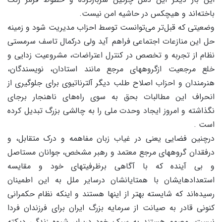
باخته‌اند و هیچکس در حاشیه امن نیست.
وضعیتی که قبل‌تر می‌توانست توسط احزاب مدیریت شود و زمینه
حل این منازعات اجتماعی فراهم آید ولی درکمال تاسف سرمستی
نظام از تجربه و تخصص در کنترل اعتراضات، مشروعیت زدایی و
خلع مرجعیت ازگروههای مرجع مانند استادان، نویسندگان،
هنرمندان و احزاب اصلاح طلب دیگر آلترناتیوی برای جلوگیری از
انحراف این مطالبات بحق به سوی راه‌های ناهنجار برجای
نگذاشته و امروز ایجاد وحدت ملی را به چالشی بزرگ تبدیل کرده
است .
درچنین فضایی یعنی در غیاب زبان مفاهمه و درک متقابل، و
درفقدان گروههای مرجع معتمد و رهبر مشخص، جوانان مستاصل
و بی آینده که با آگاهی برظرفیتهای خود و مقایسه
استعدادهایشان با همتایانشان درسایر ملل به این اطمینان
رسیده‌اند که شایسته بهتر از اینها هستند و اینکه نظام حکمرانی
کنونی قادر به صیانت از سرمایه بزرگ ایران برای فرزندان فردا
نیست، مصمم هستند به سبک خود دربرابر شیوه زندگی دیکته