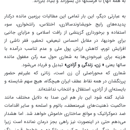
به همه آنها) تا فرسنگها دل بسوزاند و بنیاد بلرزاند.
به عبارتی دیگر، این بار تمامی این مطالبات برزمین مانده درکنار
پدیده‌های رایج خویشاوندسالاری، اختلاس، رانتخواری، سوء
استفاده و برخورداری گزینشی از رافت اسلامی و مزایای جانبی
برای خودیها، در مقابل احساس تبعیض، تحقیر، فقر ناشی از
افزایش تورم، کاهش ارزش پول ملی و عدم تناسب درآمده با
هزینه برای غیرخودی‌ها به شعاری حول سه رکن مغفول مانده
سالها یعنی
« زن، زندگی و آزادی»
تبدیل و فریاد می‌شود.
شعاری که محوراصلی آن زن است، زنانی که علیرغم حضور
پررنگشان در همه نقاط عطف ایران هیچگاه، هیچ سهم شایسته و
بایسته‌ای از آزادی، استقلال و انتخاب نداشته‌اند.
شاید گفته شود این بار هم این صدا به دلایل مختلف مانند
حاکمیت ذهنیت‌های غیرمنعطف، باتوم و اسلحه و سایر اقدامات
ضد دموکراتیک و موانع ساختاری خاموش خواهد شد. اما هشدار
می‌دهم حتی در اینصورت نیز راهی بجز درمان نمانده است زیرا
این بار دیگر این دمل چرکین سربازکرده و خطوط قرمز رنگ