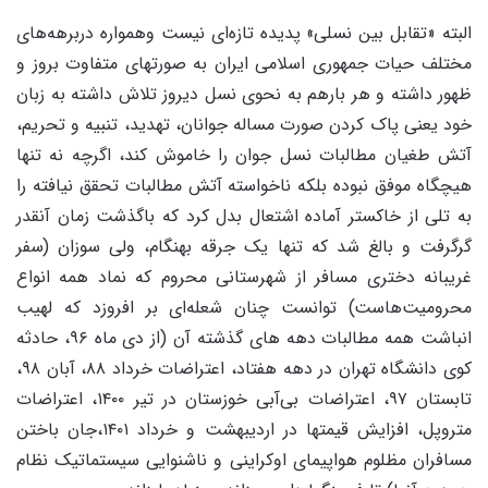
البته «تقابل بین نسلی» پدیده تازه‌ای نیست وهمواره دربرهه‌های
مختلف حیات جمهوری اسلامی ایران به صورتهای متفاوت بروز و
ظهور داشته و هر بارهم به نحوی نسل دیروز تلاش داشته به زبان
خود یعنی پاک کردن صورت مساله جوانان، تهدید، تنبیه و تحریم،
آتش طغیان مطالبات نسل جوان را خاموش کند، اگرچه نه تنها
هیچگاه موفق نبوده بلکه ناخواسته آتش مطالبات تحقق نیافته را
به تلی از خاکستر آماده اشتعال بدل کرد که باگذشت زمان آنقدر
گرگرفت و بالغ شد که تنها یک جرقه بهنگام، ولی سوزان (سفر
غریبانه دختری مسافر از شهرستانی محروم که نماد همه انواع
محرومیت‌هاست) توانست چنان شعله‌ای بر افروزد که لهیب
انباشت همه مطالبات دهه های گذشته آن (از دی ماه ۹۶، حادثه
کوی دانشگاه تهران در دهه هفتاد، اعتراضات خرداد ۸۸، آبان ۹۸،
تابستان ۹۷، اعتراضات بی‌آبی خوزستان در تیر ۱۴۰۰، اعتراضات
متروپل، افزایش قیمتها در اردیبهشت و خرداد ۱۴۰۱،جان باختن
مسافران مظلوم هواپیمای اوکراینی و ناشنوایی سیستماتیک نظام