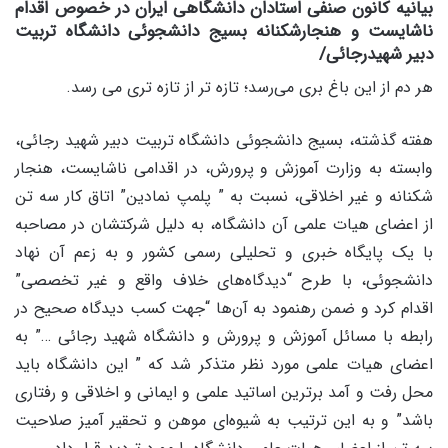
بیانیه کانون صنفی استادان دانشگاهى ایران در خصوص اقدام
ناشایست و هنجارشکنانه بسیج دانشجوئى دانشگاه تربیت
دبیر شهیدرجائى/
هر دم از این باغ برى مى‌رسد؛ تازه تر از تازه ترى مى رسد.
هفته گذشته، بسیج دانشجوئى دانشگاه تربیت دبیر شهید رجائى،
وابسته به وزارت آموزش و پرورش، در اقدامى ناشایست، هنجار
شکنانه و غیر اخلاقى، نسبت به ” پلمپ نمادین” اتاق کار سه تن
از اعضاى هیات علمى آن دانشگاه، به دلیل شرکتشان در مصاحبه
با یک پایگاه خبرى و تحلیلى رسمى کشور و به زعم آن نهاد
دانشجوئى، با طرح “دیدگاه‌هاى خلاف واقع و غیر تخصصى”
اقدام کرد و ضمن رهنمود به آن‌ها “جهت کسب دیدگاه صحیح در
رابطه با مسائل آموزش و پرورش و دانشگاه شهید رجائى …” به
اعضاى هیات علمى مورد نظر متذکر شد که ” این دانشگاه باید
محل رفت و آمد برترین اساتید علمى و ایمانى و اخلاقى و رفتارى
باشد” و به این ترتیب به شیوه‌اى موهن و تحقیر آمیز صلاحیت