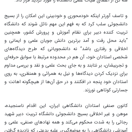
سه تن از اعضاى هیات علمى دانشگاه را مورد تردید قرار داد.
و تاسف آورتر اینکه خودمحورى و خودبینى این امکان را از بسیج
دانشجوئى سلب کرد که به فهم این مهم نائل شوند که دانشگاه
تربیت کننده دبیر براى نظام آموزش و پرورش کشور، همچنین
“باید محل رفت و آمد برترین دانش جویان علمى و ایمانى و
اخلاقى و رفتارى باشد” نه دانشجویانى که طرح دیدگاه‌هاى
شخصى استادان خود، آن هم در محدوده مرتبط با سوابق حرفه‌اى
و تجربیشان، بر نتابند و به جاى بحث علمى و نقد و بررسى مداوم
براى نزدیک کردن دیدگاه‌ها و نیل به همرائى و همنظرى، به روى
استادان خود پنجه در افکنند و در حق آن‌ها از هیچگونه اهانت و
جسارتى کوتاهى نورزند.
کانون صنفى استادان دانشگاهى ایران، این اقدام ناسنجیده،
موهن و غیر اخلاقى بسیج دانشجوئى دانشگاه تربیت دبیر شهید
رجائى را به شدت محکوم مى‌کند و همه نهادهاى صنفى، علمى و
آموزشى دانشگاهى را به موضع‌گیرى علیه بدعتى که نادیده گرفتن