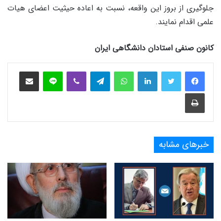
جلوگیرى از بروز این واقعه، نسبت به اعاده حیثیت اعضاى هیات
علمى اقدام نمایند.
کانون صنفی استادان دانشگاهی ایران
فیس بوک
توییتر
لینکدین
واتس آپ
تلگرام
وایبر
لاین
اشتراک‌گذاری از طریق ایمیل
چاپ
خبرهای مشابه