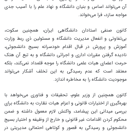
آن مى‌تواند اساس و بنیان دانشگاه و نهاد علم را با آسیب جدى
مواجه سازد، فرا مى‌خواند.
کانون صنفى استادان دانشگاهى ایران، همچنین سکوت،
بى‌تفاوتى و انفعال مدیریت دانشگاه و مسئولین ذی ربط وزارت
آموزش و پرورش در قبال اقدام خودسرانه بسیج دانشجوئى،
نادیده گرفتن مقررات ادارى و اجرائى دانشگاه و به تبع آن هتک
حرمت اعضاى هیات علمى دانشگاه را موجه قلمداد نمى‌کند، بلکه
معتقد است که عدم رسیدگى به این تخلف آشکار مى‌تواند
موجودیت دانشگاه را به مخاطره اندازد.
کانون همچنین از وزیر علوم، تحقیقات و فناورى مى‌خواهد با
بهره‌گیرى از اختیارات قانونى و اعزام هیات نظارت به دانشگاه براى
بررسى میدانى این پیشامد، واکنش لازم معمول داشته و ضمن
محکوم کردن اقدامات غیر قانونى و خارج از وظیفه و اختیار بسیج
دانشجوئى و رسیدگى به قصور و کوتاهى احتمالى مدیریتى در