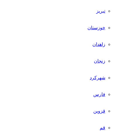
تبریز
خوزستان
زاهدان
زنجان
شهرکرد
فارس
قزوین
قم