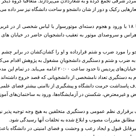
سردر شرقی تجمع کرده و به شعاردادن می‌پردازند. متعاقبا گروه دیگر 
۳- در این میان رویداد هنجارشکن و فاجعه‌بار حدود ساعت ۱۷:۳۰ تا ۱۸ با ورود و هجوم دسته‌ای
ب و هراس و سروصدای موتور به تعقیب دانشجویان حاضر در خیابان های 
نشجو را مورد ضرب و شتم قرارداده و او را کشان‌کشان در برابر چ
ا به ضرب و شتم و دستگیری دانشجویانِ مشغول به پژوهش اقدام می‌کن
۵- حضور این دسته موتورسوار با لباس شخصی و جولان دادن آنها
ه دستگیری تعداد نامشخصی از دانشجویانی که قصد خروج داشته‌اند م
 هدف پاسداشت حرمت دانشگاه و پیشگیری از ناامنی بیشتر فضای علمی و
و غیرمعترض، شکستن در آزمایشگاه‌ها، ورود به ساختمان‌های آموزش
دف برقراری نظم عمومی و دستگیری متخلفین به هیچ وجه توجیه ‌پذیر 
تا مطابق مقررات مصوب و ابلاغ شده به تخلفات آنها رسیدگی شود.
یرقابل قبول و ایجاد رعب و وحشت و فضای امنیتی در دانشگاه باع