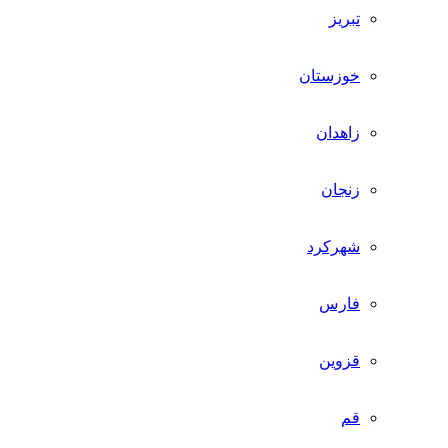
تبریز
خوزستان
زاهدان
زنجان
شهرکرد
فارس
قزوین
قم