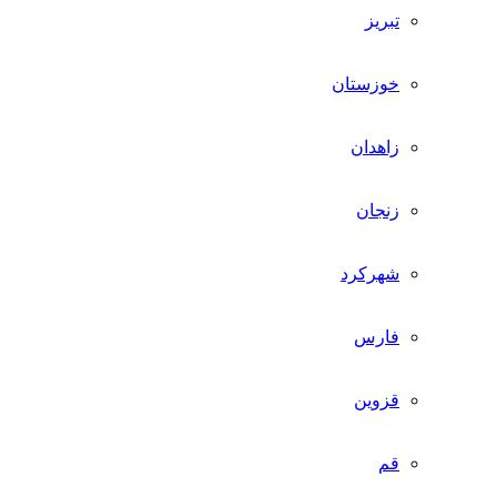
تبریز
خوزستان
زاهدان
زنجان
شهرکرد
فارس
قزوین
قم