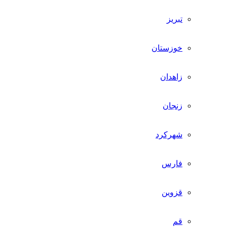
تبریز
خوزستان
زاهدان
زنجان
شهرکرد
فارس
قزوین
قم